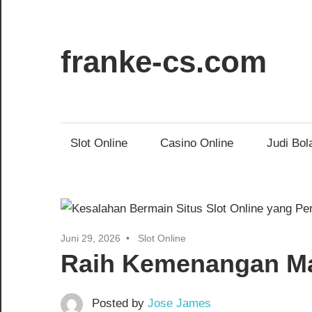
Skip
to
content
franke-cs.com
franke-
cs.com
Slot Online
Casino Online
Judi Bol
Juni 29, 2026
Slot Online
Raih Kemenangan Mak
Posted by
Jose James