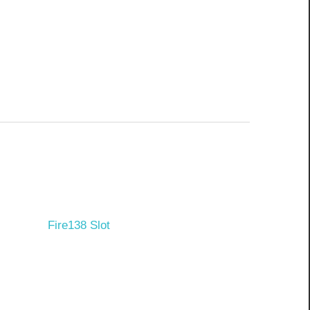
Fire138 Slot