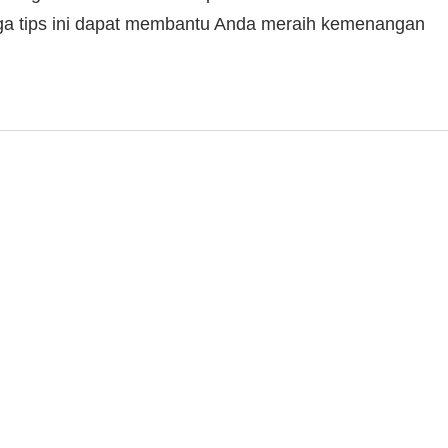
ga tips ini dapat membantu Anda meraih kemenangan