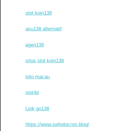
slot koin138
asu138 alternatif
agen138
situs slot koin138
toto macau
slot4d
Link go138
https://www.swholocron.blog/