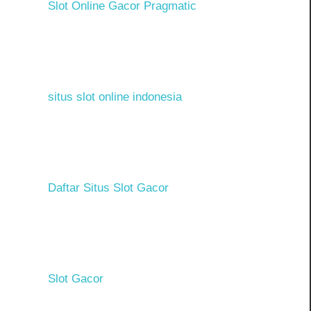
Slot Online Gacor Pragmatic
situs slot online indonesia
Daftar Situs Slot Gacor
Slot Gacor