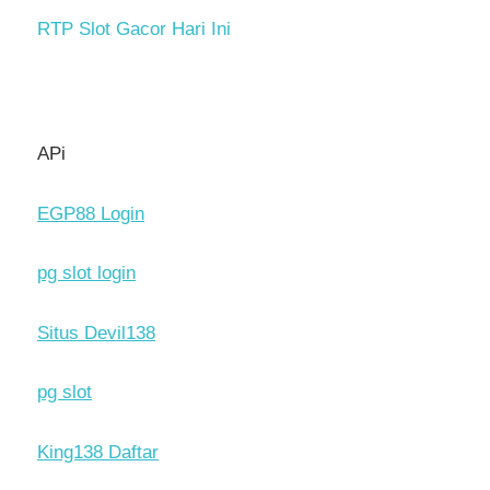
RTP Slot Gacor Hari Ini
APi
EGP88 Login
pg slot login
Situs Devil138
pg slot
King138 Daftar