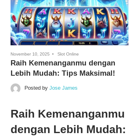
November 10, 2025
Slot Online
Raih Kemenanganmu dengan
Lebih Mudah: Tips Maksimal!
Posted by
Jose James
Raih Kemenanganmu
dengan Lebih Mudah: