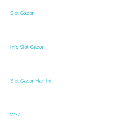
Slot Gacor
Info Slot Gacor
Slot Gacor Hari Ini
W77