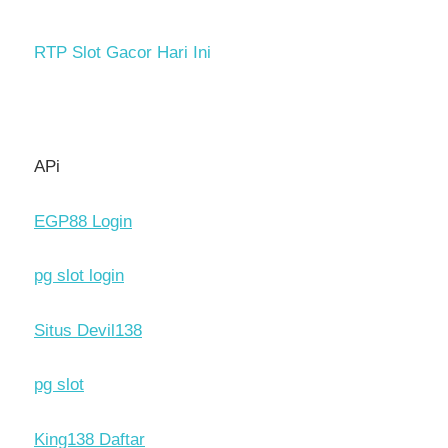
RTP Slot Gacor Hari Ini
APi
EGP88 Login
pg slot login
Situs Devil138
pg slot
King138 Daftar