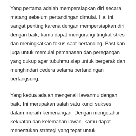
Yang pertama adalah mempersiapkan diri secara
matang sebelum pertandingan dimulai. Hal ini
sangat penting karena dengan mempersiapkan diri
dengan baik, kamu dapat mengurangi tingkat stres
dan meningkatkan fokus saat bertanding. Pastikan
juga untuk memulai pemanasan dan peregangan
yang cukup agar tubuhmu siap untuk bergerak dan
menghindari cedera selama pertandingan
berlangsung.
Yang kedua adalah mengenali lawanmu dengan
baik. Ini merupakan salah satu kunci sukses
dalam meraih kemenangan. Dengan mengetahui
kekuatan dan kelemahan lawan, kamu dapat
menentukan strategi yang tepat untuk