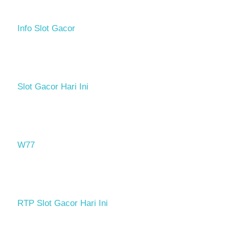
Info Slot Gacor
Slot Gacor Hari Ini
W77
RTP Slot Gacor Hari Ini