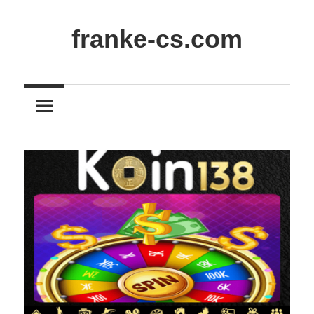
Skip
to
franke-cs.com
content
franke-
cs.com