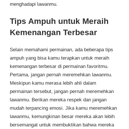
menghadapi lawanmu.
Tips Ampuh untuk Meraih
Kemenangan Terbesar
Selain memahami permainan, ada beberapa tips
ampuh yang bisa kamu terapkan untuk meraih
kemenangan terbesar di permainan favoritmu.
Pertama, jangan pernah meremehkan lawanmu.
Meskipun kamu merasa lebih ahli dalam
permainan tersebut, jangan pernah meremehkan
lawanmu. Berikan mereka respek dan jangan
mudah terpancing emosi. Jika kamu meremehkan
lawanmu, kemungkinan besar mereka akan lebih
bersemangat untuk membuktikan bahwa mereka