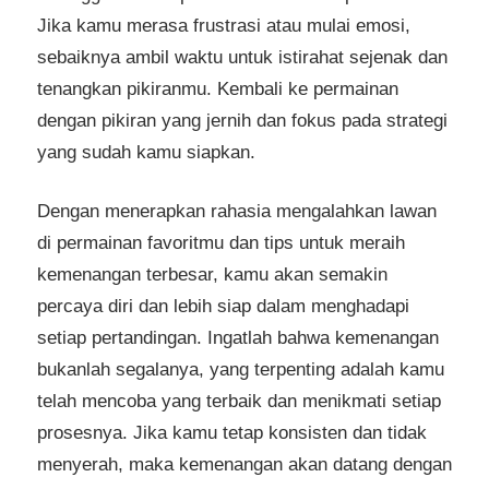
Jika kamu merasa frustrasi atau mulai emosi,
sebaiknya ambil waktu untuk istirahat sejenak dan
tenangkan pikiranmu. Kembali ke permainan
dengan pikiran yang jernih dan fokus pada strategi
yang sudah kamu siapkan.
Dengan menerapkan rahasia mengalahkan lawan
di permainan favoritmu dan tips untuk meraih
kemenangan terbesar, kamu akan semakin
percaya diri dan lebih siap dalam menghadapi
setiap pertandingan. Ingatlah bahwa kemenangan
bukanlah segalanya, yang terpenting adalah kamu
telah mencoba yang terbaik dan menikmati setiap
prosesnya. Jika kamu tetap konsisten dan tidak
menyerah, maka kemenangan akan datang dengan