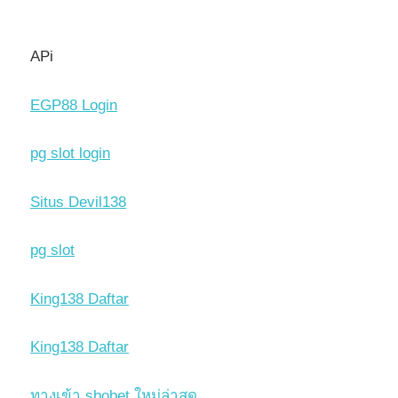
APi
EGP88 Login
pg slot login
Situs Devil138
pg slot
King138 Daftar
King138 Daftar
ทางเข้า sbobet ใหม่ล่าสุด