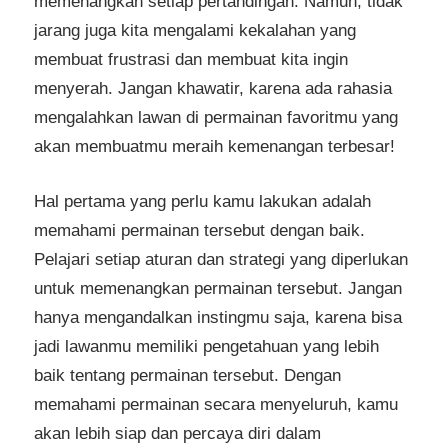
memenangkan setiap pertandingan. Namun, tidak
jarang juga kita mengalami kekalahan yang
membuat frustrasi dan membuat kita ingin
menyerah. Jangan khawatir, karena ada rahasia
mengalahkan lawan di permainan favoritmu yang
akan membuatmu meraih kemenangan terbesar!
Hal pertama yang perlu kamu lakukan adalah
memahami permainan tersebut dengan baik.
Pelajari setiap aturan dan strategi yang diperlukan
untuk memenangkan permainan tersebut. Jangan
hanya mengandalkan instingmu saja, karena bisa
jadi lawanmu memiliki pengetahuan yang lebih
baik tentang permainan tersebut. Dengan
memahami permainan secara menyeluruh, kamu
akan lebih siap dan percaya diri dalam