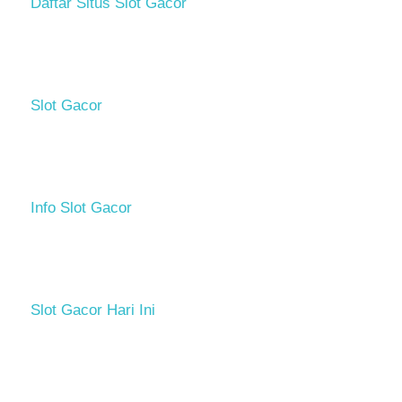
Daftar Situs Slot Gacor
Slot Gacor
Info Slot Gacor
Slot Gacor Hari Ini