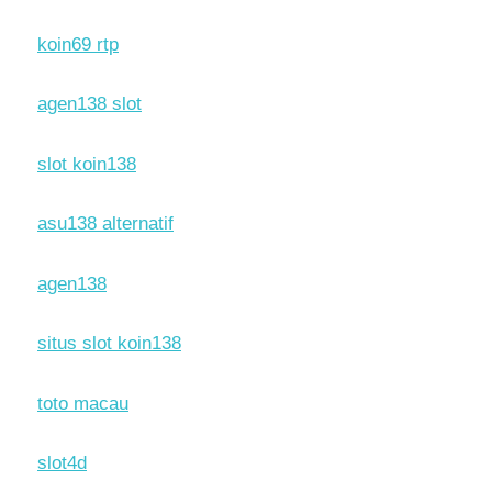
koin69 rtp
agen138 slot
slot koin138
asu138 alternatif
agen138
situs slot koin138
toto macau
slot4d