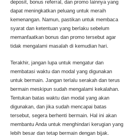
deposit, bonus referral, dan promo lainnya yang
dapat meningkatkan peluang untuk meraih
kemenangan. Namun, pastikan untuk membaca
syarat dan ketentuan yang berlaku sebelum
memanfaatkan bonus dan promo tersebut agar
tidak mengalami masalah di kemudian hari.
Terakhir, jangan lupa untuk mengatur dan
membatasi waktu dan modal yang digunakan
untuk bermain. Jangan terlalu serakah dan terus
bermain meskipun sudah mengalami kekalahan.
Tentukan batas waktu dan modal yang akan
digunakan, dan jika sudah mencapai batas
tersebut, segera berhenti bermain. Hal ini akan
membantu Anda untuk menghindari kerugian yang
lebih besar dan tetap bermain dengan bijak.