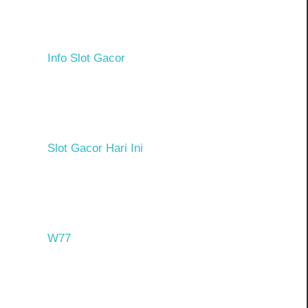
Info Slot Gacor
Slot Gacor Hari Ini
W77