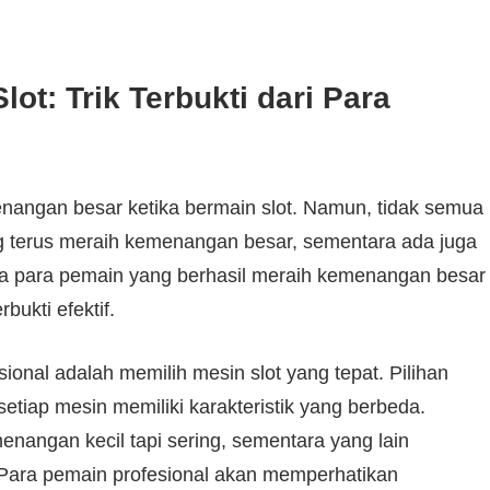
ot: Trik Terbukti dari Para
nangan besar ketika bermain slot. Namun, tidak semua
g terus meraih kemenangan besar, sementara ada juga
ia para pemain yang berhasil meraih kemenangan besar
bukti efektif.
esional adalah memilih mesin slot yang tepat. Pilihan
setiap mesin memiliki karakteristik yang berbeda.
angan kecil tapi sering, sementara yang lain
Para pemain profesional akan memperhatikan