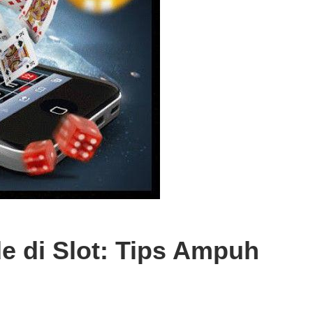
 di Slot: Tips Ampuh