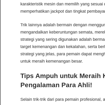
karakteristik mesin dan memilih yang sesua
memperhatikan jackpot dan tingkat pembay
Trik lainnya adalah bermain dengan mengguna
mengandalkan keberuntungan semata, mereka j
strategi yang sering digunakan adalah berm
target kemenangan dan kekalahan, serta berh
strategi yang jelas, para pemain dapat men
untuk meraih kemenangan besar.
Tips Ampuh untuk Meraih K
Pengalaman Para Ahli!
Selain trik-trik dari para pemain profesiona