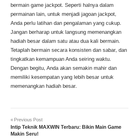
bermain game jackpot. Seperti halnya dalam
permainan lain, untuk menjadi jagoan jackpot,
Anda perlu latihan dan pengalaman yang cukup.
Jangan berharap untuk langsung memenangkan
hadiah besar dalam satu atau dua kali bermain.
Tetaplah bermain secara konsisten dan sabar, dan
tingkatkan kemampuan Anda seiring waktu.
Dengan begitu, Anda akan semakin mahir dan
memiliki kesempatan yang lebih besar untuk
memenangkan hadiah besar.
Navigasi
Previous Post
Intip Teknik MAXWIN Terbaru: Bikin Main Game
pos
Makin Seru!