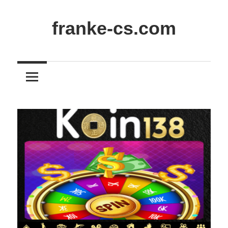
Skip
to
franke-cs.com
content
franke-
cs.com