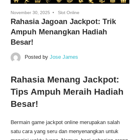
November 30, 2025
Slot Online
Rahasia Jagoan Jackpot: Trik
Ampuh Menangkan Hadiah
Besar!
Posted by
Jose James
Rahasia Menang Jackpot:
Tips Ampuh Meraih Hadiah
Besar!
Bermain game jackpot online merupakan salah
satu cara yang seru dan menyenangkan untuk