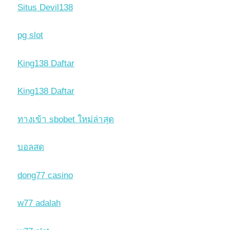
Situs Devil138
pg slot
King138 Daftar
King138 Daftar
ทางเข้า sbobet ใหม่ล่าสุด
บอลสด
dong77 casino
w77 adalah