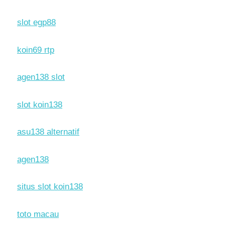
slot egp88
koin69 rtp
agen138 slot
slot koin138
asu138 alternatif
agen138
situs slot koin138
toto macau