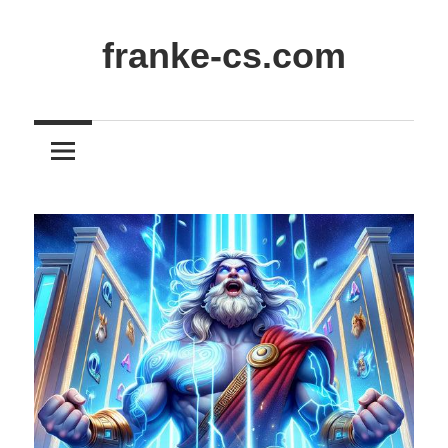
Skip
to
franke-cs.com
content
franke-
cs.com