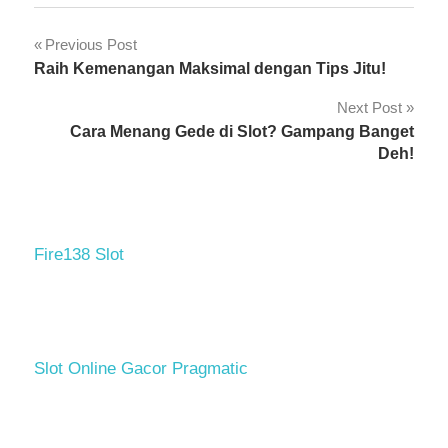
Navigasi
Previous Post
Raih Kemenangan Maksimal dengan Tips Jitu!
pos
Next Post
Cara Menang Gede di Slot? Gampang Banget
Deh!
Fire138 Slot
Slot Online Gacor Pragmatic