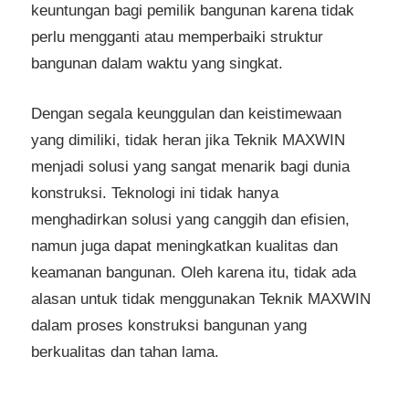
keuntungan bagi pemilik bangunan karena tidak
perlu mengganti atau memperbaiki struktur
bangunan dalam waktu yang singkat.
Dengan segala keunggulan dan keistimewaan
yang dimiliki, tidak heran jika Teknik MAXWIN
menjadi solusi yang sangat menarik bagi dunia
konstruksi. Teknologi ini tidak hanya
menghadirkan solusi yang canggih dan efisien,
namun juga dapat meningkatkan kualitas dan
keamanan bangunan. Oleh karena itu, tidak ada
alasan untuk tidak menggunakan Teknik MAXWIN
dalam proses konstruksi bangunan yang
berkualitas dan tahan lama.