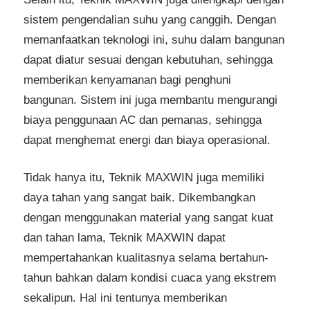
sistem pengendalian suhu yang canggih. Dengan
memanfaatkan teknologi ini, suhu dalam bangunan
dapat diatur sesuai dengan kebutuhan, sehingga
memberikan kenyamanan bagi penghuni
bangunan. Sistem ini juga membantu mengurangi
biaya penggunaan AC dan pemanas, sehingga
dapat menghemat energi dan biaya operasional.
Tidak hanya itu, Teknik MAXWIN juga memiliki
daya tahan yang sangat baik. Dikembangkan
dengan menggunakan material yang sangat kuat
dan tahan lama, Teknik MAXWIN dapat
mempertahankan kualitasnya selama bertahun-
tahun bahkan dalam kondisi cuaca yang ekstrem
sekalipun. Hal ini tentunya memberikan