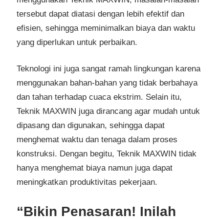
tersebut dapat diatasi dengan lebih efektif dan
efisien, sehingga meminimalkan biaya dan waktu
yang diperlukan untuk perbaikan.
Teknologi ini juga sangat ramah lingkungan karena
menggunakan bahan-bahan yang tidak berbahaya
dan tahan terhadap cuaca ekstrim. Selain itu,
Teknik MAXWIN juga dirancang agar mudah untuk
dipasang dan digunakan, sehingga dapat
menghemat waktu dan tenaga dalam proses
konstruksi. Dengan begitu, Teknik MAXWIN tidak
hanya menghemat biaya namun juga dapat
meningkatkan produktivitas pekerjaan.
“Bikin Penasaran! Inilah