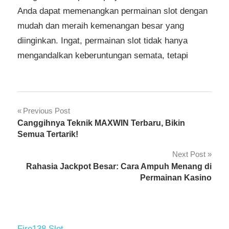
Anda dapat memenangkan permainan slot dengan
mudah dan meraih kemenangan besar yang
diinginkan. Ingat, permainan slot tidak hanya
mengandalkan keberuntungan semata, tetapi
Navigasi
Previous Post
Canggihnya Teknik MAXWIN Terbaru, Bikin
pos
Semua Tertarik!
Next Post
Rahasia Jackpot Besar: Cara Ampuh Menang di
Permainan Kasino
Fire138 Slot