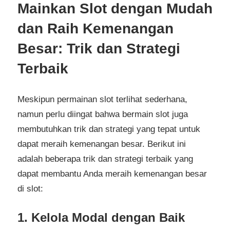
Mainkan Slot dengan Mudah
dan Raih Kemenangan
Besar: Trik dan Strategi
Terbaik
Meskipun permainan slot terlihat sederhana,
namun perlu diingat bahwa bermain slot juga
membutuhkan trik dan strategi yang tepat untuk
dapat meraih kemenangan besar. Berikut ini
adalah beberapa trik dan strategi terbaik yang
dapat membantu Anda meraih kemenangan besar
di slot:
1. Kelola Modal dengan Baik