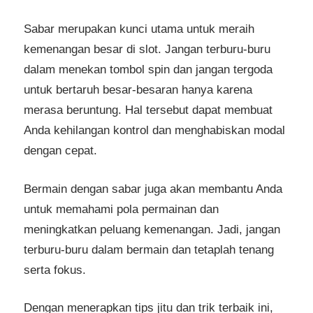
Sabar merupakan kunci utama untuk meraih
kemenangan besar di slot. Jangan terburu-buru
dalam menekan tombol spin dan jangan tergoda
untuk bertaruh besar-besaran hanya karena
merasa beruntung. Hal tersebut dapat membuat
Anda kehilangan kontrol dan menghabiskan modal
dengan cepat.
Bermain dengan sabar juga akan membantu Anda
untuk memahami pola permainan dan
meningkatkan peluang kemenangan. Jadi, jangan
terburu-buru dalam bermain dan tetaplah tenang
serta fokus.
Dengan menerapkan tips jitu dan trik terbaik ini,