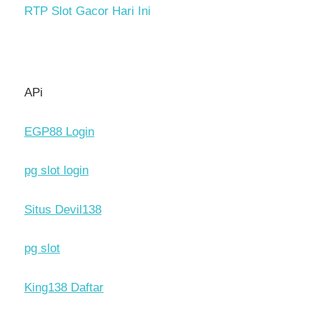
RTP Slot Gacor Hari Ini
APi
EGP88 Login
pg slot login
Situs Devil138
pg slot
King138 Daftar