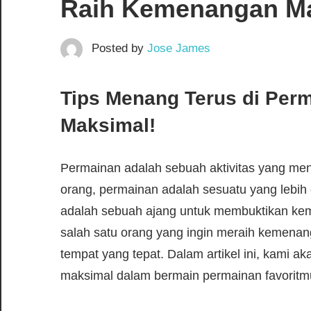
Raih Kemenangan Mak
Posted by
Jose James
Tips Menang Terus di Pe
Maksimal!
Permainan adalah sebuah aktivitas yang me
orang, permainan adalah sesuatu yang lebih
adalah sebuah ajang untuk membuktikan k
salah satu orang yang ingin meraih kemena
tempat yang tepat. Dalam artikel ini, kami 
maksimal dalam bermain permainan favoritm