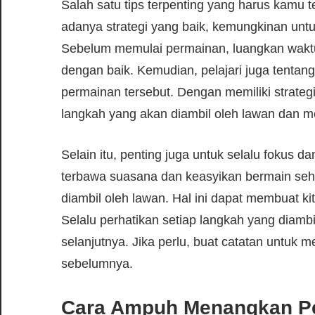
Salah satu tips terpenting yang harus kamu 
adanya strategi yang baik, kemungkinan unt
Sebelum memulai permainan, luangkan waktu
dengan baik. Kemudian, pelajari juga tentang
permainan tersebut. Dengan memiliki strateg
langkah yang akan diambil oleh lawan dan m
Selain itu, penting juga untuk selalu fokus d
terbawa suasana dan keasyikan bermain seh
diambil oleh lawan. Hal ini dapat membuat 
Selalu perhatikan setiap langkah yang diamb
selanjutnya. Jika perlu, buat catatan untuk
sebelumnya.
Cara Ampuh Menangkan Per