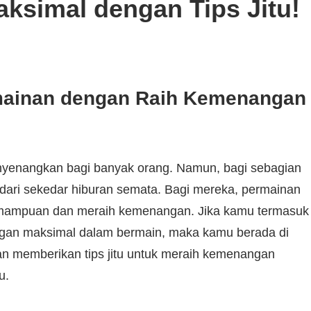
simal dengan Tips Jitu!
rmainan dengan Raih Kemenangan
nyenangkan bagi banyak orang. Namun, bagi sebagian
 dari sekedar hiburan semata. Bagi mereka, permainan
emampuan dan meraih kemenangan. Jika kamu termasuk
ngan maksimal dalam bermain, maka kamu berada di
akan memberikan tips jitu untuk meraih kemenangan
u.