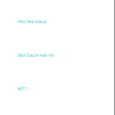
Info Slot Gacor
Slot Gacor Hari Ini
W77