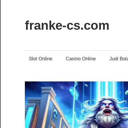
Skip
to
content
franke-cs.com
franke-
cs.com
Slot Online
Casino Online
Judi Bol