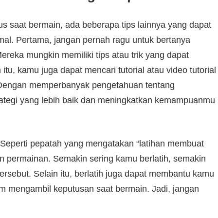
us saat bermain, ada beberapa tips lainnya yang dapat
. Pertama, jangan pernah ragu untuk bertanya
reka mungkin memiliki tips atau trik yang dapat
, kamu juga dapat mencari tutorial atau video tutorial
. Dengan memperbanyak pengetahuan tentang
tegi yang lebih baik dan meningkatkan kemampuanmu
. Seperti pepatah yang mengatakan “latihan membuat
in permainan. Semakin sering kamu berlatih, semakin
rsebut. Selain itu, berlatih juga dapat membantu kamu
 mengambil keputusan saat bermain. Jadi, jangan