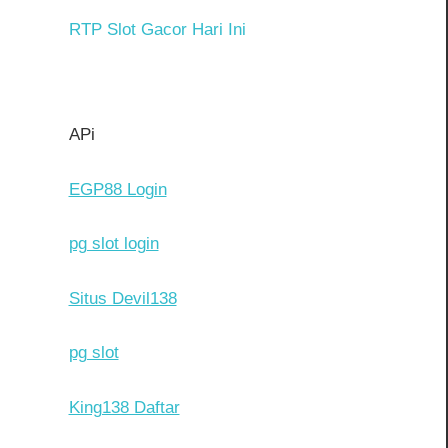
RTP Slot Gacor Hari Ini
APi
EGP88 Login
pg slot login
Situs Devil138
pg slot
King138 Daftar