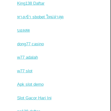
King138 Daftar
ทางเข้า sbobet ใหม่ล่าสุด
บอลสด
dong77 casino
w77 adalah
w77 slot
Apk slot demo
Slot Gacor Hari Ini