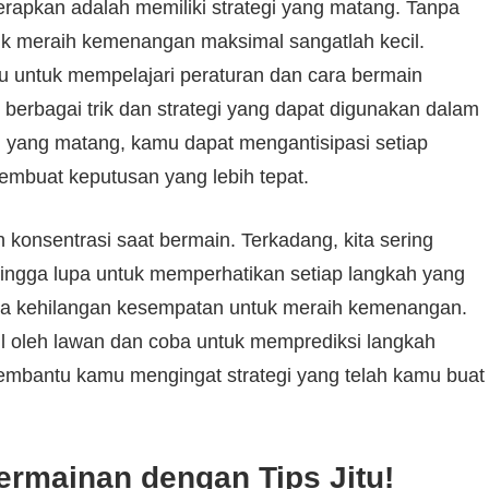
terapkan adalah memiliki strategi yang matang. Tanpa
uk meraih kemenangan maksimal sangatlah kecil.
 untuk mempelajari peraturan dan cara bermain
 berbagai trik dan strategi yang dapat digunakan dalam
i yang matang, kamu dapat mengantisipasi setiap
embuat keputusan yang lebih tepat.
an konsentrasi saat bermain. Terkadang, kita sering
ingga lupa untuk memperhatikan setiap langkah yang
kita kehilangan kesempatan untuk meraih kemenangan.
il oleh lawan dan coba untuk memprediksi langkah
 membantu kamu mengingat strategi yang telah kamu buat
mainan dengan Tips Jitu!