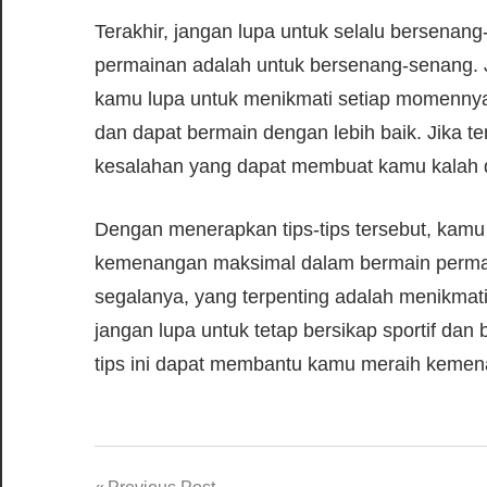
Terakhir, jangan lupa untuk selalu bersenan
permainan adalah untuk bersenang-senang. J
kamu lupa untuk menikmati setiap momennya
dan dapat bermain dengan lebih baik. Jika t
kesalahan yang dapat membuat kamu kalah 
Dengan menerapkan tips-tips tersebut, kamu
kemenangan maksimal dalam bermain permai
segalanya, yang terpenting adalah menikmati
jangan lupa untuk tetap bersikap sportif da
tips ini dapat membantu kamu meraih kemen