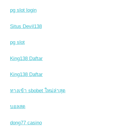
pg slot login
Situs Devil138
pg slot
King138 Daftar
King138 Daftar
ทางเข้า sbobet ใหม่ล่าสุด
บอลสด
dong77 casino