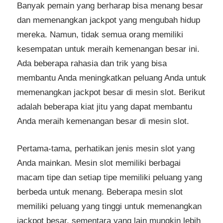
Banyak pemain yang berharap bisa menang besar
dan memenangkan jackpot yang mengubah hidup
mereka. Namun, tidak semua orang memiliki
kesempatan untuk meraih kemenangan besar ini.
Ada beberapa rahasia dan trik yang bisa
membantu Anda meningkatkan peluang Anda untuk
memenangkan jackpot besar di mesin slot. Berikut
adalah beberapa kiat jitu yang dapat membantu
Anda meraih kemenangan besar di mesin slot.
Pertama-tama, perhatikan jenis mesin slot yang
Anda mainkan. Mesin slot memiliki berbagai
macam tipe dan setiap tipe memiliki peluang yang
berbeda untuk menang. Beberapa mesin slot
memiliki peluang yang tinggi untuk memenangkan
jackpot besar, sementara yang lain mungkin lebih