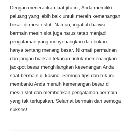
Dengan menerapkan kiat jitu ini, Anda memiliki
peluang yang lebih baik untuk meraih kemenangan
besar di mesin slot. Namun, ingatlah bahwa
bermain mesin slot juga harus tetap menjadi
pengalaman yang menyenangkan dan bukan
hanya tentang menang besar. Nikmati permainan
dan jangan biarkan tekanan untuk memenangkan
jackpot besar menghilangkan kesenangan Anda
saat bermain di kasino. Semoga tips dan trik ini
membantu Anda meraih kemenangan besar di
mesin slot dan memberikan pengalaman bermain
yang tak terlupakan. Selamat bermain dan semoga
sukses!