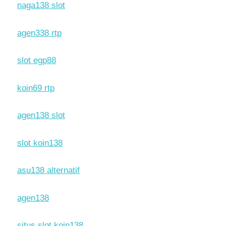
naga138 slot
agen338 rtp
slot egp88
koin69 rtp
agen138 slot
slot koin138
asu138 alternatif
agen138
situs slot koin138