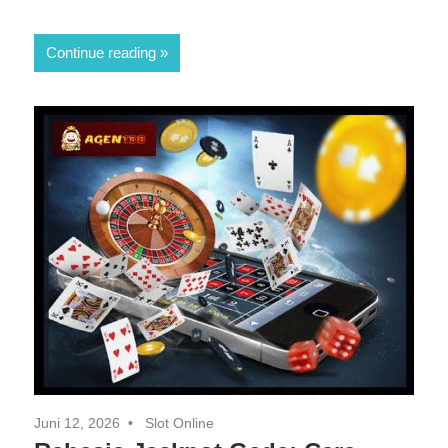
Continue reading
Juni 12, 2026
Slot Online