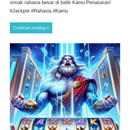
simak rahasia besar di balik Kamu Penasaran!
#Jackpot #Rahasia #Kamu
Continue reading