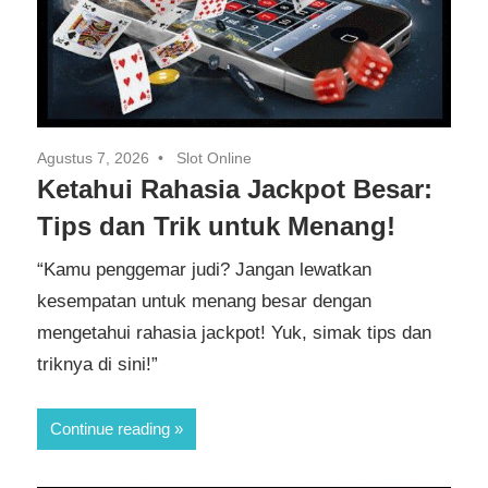
Agustus 7, 2026
Slot Online
Ketahui Rahasia Jackpot Besar:
Tips dan Trik untuk Menang!
“Kamu penggemar judi? Jangan lewatkan
kesempatan untuk menang besar dengan
mengetahui rahasia jackpot! Yuk, simak tips dan
triknya di sini!”
Continue reading