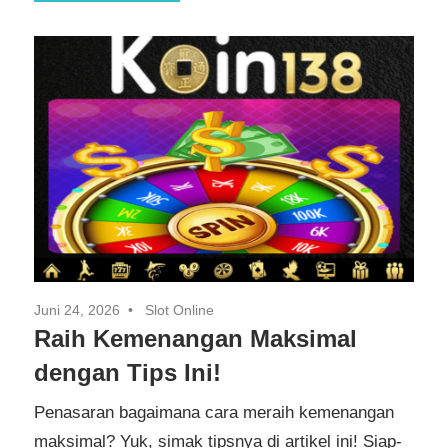
Juni 24, 2026
Slot Online
Raih Kemenangan Maksimal
dengan Tips Ini!
Penasaran bagaimana cara meraih kemenangan
maksimal? Yuk, simak tipsnya di artikel ini! Siap-