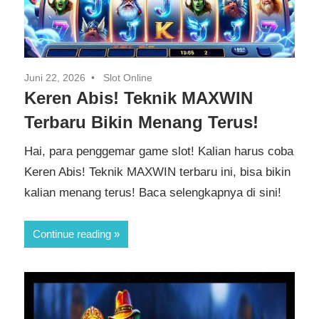
Juni 22, 2026
Slot Online
Keren Abis! Teknik MAXWIN
Terbaru Bikin Menang Terus!
Hai, para penggemar game slot! Kalian harus coba
Keren Abis! Teknik MAXWIN terbaru ini, bisa bikin
kalian menang terus! Baca selengkapnya di sini!
Continue reading